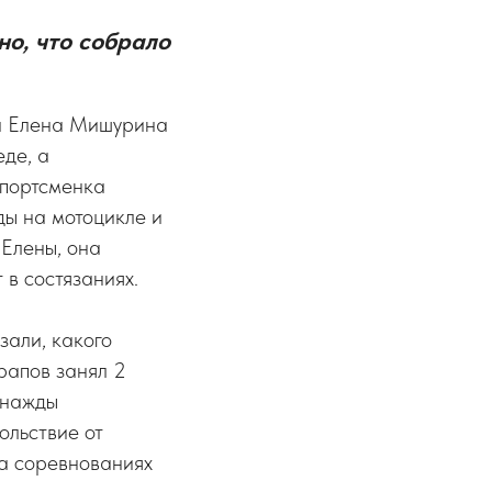
о, что собрало
ла Елена Мишурина
еде, а
Спортсменка
ды на мотоцикле и
 Елены, она
 в состязаниях.
али, какого
арапов занял 2
однажды
ольствие от
на соревнованиях