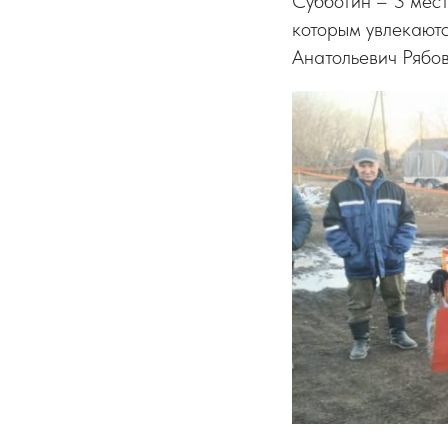
Субботин – 3 мест
которым увлекаютс
Анатольевич Рябов