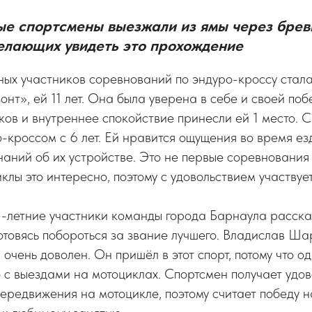
ые спортсмены выезжали из ямы через бревн
желающих увидеть это прохождение
ных участников соревнований по эндуро-кроссу ста
нт», ей 11 лет. Она была уверена в себе и своей поб
ков и внутреннее спокойствие принесли ей 1 место. 
-кроссом с 6 лет. Ей нравится ощущения во время ез
наний об их устройстве. Это не первые соревнования
иклы это интересно, поэтому с удовольствием участвует
-летние участники команды города Барнаула рассказ
 готовясь побороться за звание лучшего. Владислав Ш
 очень доволен. Он пришёл в этот спорт, потому что 
 с выездами на мотоциклах. Спортсмен получает удов
ередвижения на мотоцикле, поэтому считает победу 