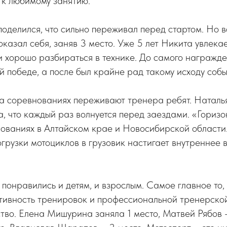
 к любимому занятию.
оделился, что сильно переживал перед стартом. Но в
показал себя, заняв 3 место. Уже 5 лет Никита увлека
 и хорошо разбираться в технике. До самого награжд
й победе, а после был крайне рад такому исходу собы
на соревнованиях переживают тренера ребят. Наталь
 что каждый раз волнуется перед заездами. «Горизо
нованиях в Алтайском крае и Новосибирской области
грузки мотоциклов в грузовик настигает внутреннее 
понравились и детям, и взрослым. Самое главное то,
тивность тренировок и профессиональной тренерской
тво. Елена Мишурина заняла 1 место, Матвей Рябов 