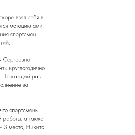
скоре взял себя в
ется мотоциклами,
ения спортсмен
тий.
я Сергеевна
нт» круглогодично
. Но каждый раз
волнение за
 что спортсмены
 работы, а также
– 3 место, Никита