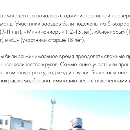
втомотоцентра началось с административной провер
манд. Участники заездов были поделены на 5 возрас
-11 лет), «Мини-юниоры» (12-13 лет), «А-юниоры» (14
) и «С» (участники старше 18 лет).
ы были за минимальное время преодолеть сложные пр
енное количество кругов. Самые юные участники про
ю, каменную речку, подъезд и спуски. Более опытные
 покрышками, брёвна, имитацию леса с поваленными 