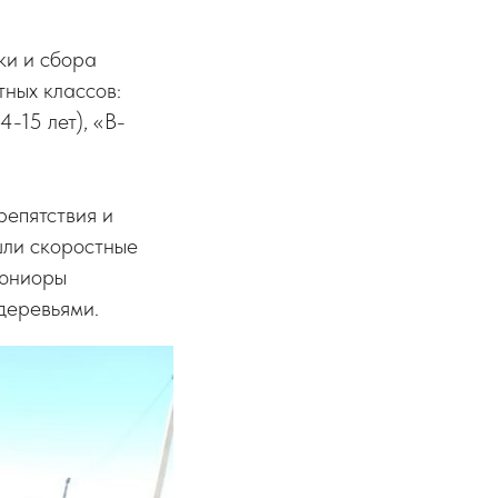
ки и сбора
тных классов:
-15 лет), «В-
епятствия и
шли скоростные
 юниоры
деревьями.