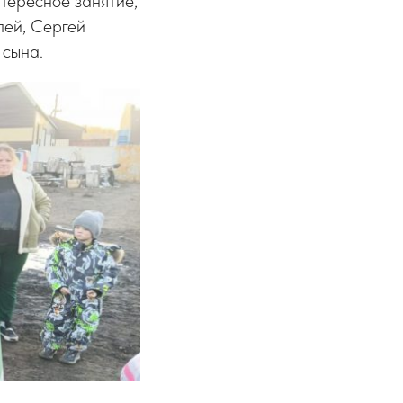
тересное занятие,
лей, Сергей
 сына.