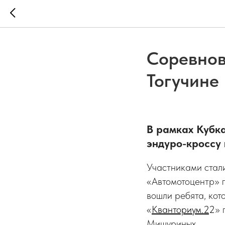
Соревнов
Тогучине
В рамках Кубк
эндуро-кроссу в
Участниками стали
«Автомотоцентр» г
вошли ребята, кот
«
Кванториум.2
2
» 
Мишуриных.