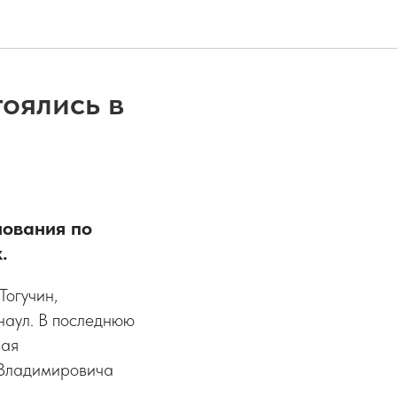
оялись в
нования по
.
Тогучин,
рнаул. В последнюю
рая
 Владимировича