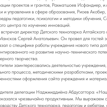
ации проектов и грантов, Рахматшоев Исфандиер, и.
и и управления в сфере образования, Риоев Акобир,
едры педагогики, психологии и методики обучения, 
ого центра по изучению инноваций.
 встречал директор Детского технопарка Алтайского
ансков Сергей Анатольевич. Он провел для гостей 
азал о специфике работы учреждения нового типа до
нтированного на развитие научно-технического поте
ерного творчества.
етители заинтересовались деятельностью учреждения
льного процесса, методическими разработками, прое
бенностями оформления сайта учреждения и материа
дителя делегации Наджмиддиёна Абдусаттора: «Наш
оказался чрезвычайно продуктивным. Мы выражаем 
оводству Детского технопарка, педагогам и ребятам,