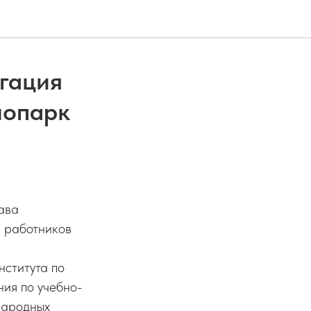
егация
нопарк
ава
и работников
нститута по
ния по учебно-
народных