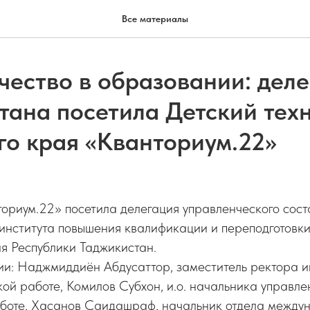
Все материалы
чество в образовании: дел
тана посетила Детский тех
го края «Кванториум.22»
ориум.22» посетила делегация управленческого сост
 института повышения квалификации и переподготовк
я Республики Таджикистан.
ии: Наджмиддиён Абдусаттор, заместитель ректора и
ой работе, Комилов Субхон, и.о. начальника управле
аботе, Хасанов Саидашраф, начальник отдела между