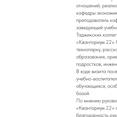
отношений, реализ
кафедры экономик
преподаватель каф
заведующий учебн
Таджикских коллег
«Кванториум.22» М
технопарку, расск
образования, орие
подростков, инжен
В ходе визита пос
учебно-воспитате
обучающихся, осо
базой.
По мнению руково
«Кванториум.22» 
благодарность рук