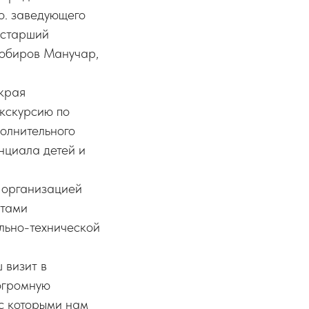
о. заведующего
 старший
Собиров Манучар,
 края
экскурсию по
полнительного
нциала детей и
, организацией
ктами
льно-технической
 визит в
огромную
 с которыми нам