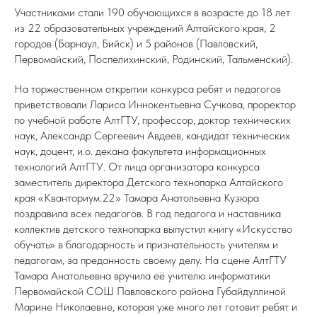
Участниками стали 190 обучающихся в возрасте до 18 лет
из 22 образовательных учреждений Алтайского края, 2
городов (Барнаул, Бийск) и 5 районов (Павловский,
Первомайский, Поспелихинский, Родинский, Тальменский).
На торжественном открытии конкурса ребят и педагогов
приветствовали Лариса Иннокентьевна Сучкова, проректор
по учебной работе АлтГТУ, профессор, доктор технических
наук, Александр Сергеевич Авдеев, кандидат технических
наук, доцент, и.о. декана факультета информационных
технологий АлтГТУ
.
От лица организатора конкурса
заместитель директора Детского технопарка Алтайского
края «Кванториум.22» Тамара Анатольевна Кузюра
поздравила всех педагогов. В год педагога и наставника
коллектив детского технопарка выпустил книгу «Искусство
обучать» в благодарность и признательность учителям и
педагогам, за преданность своему делу. На сцене АлтГТУ
Тамара Анатольевна вручила её учителю информатики
Первомайской СОШ Павловского района Губайдуллиной
Марине Николаевне, которая уже много лет готовит ребят и