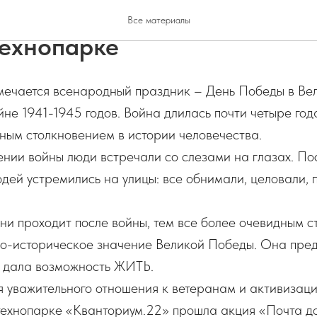
о слезами на глазах: День 
Все материалы
технопарке
тмечается всенародный праздник – День Победы в Ве
не 1941-1945 годов. Война длилась почти четыре год
ным столкновением в истории человечества.
нии войны люди встречали со слезами на глазах. По
дей устремились на улицы: все обнимали, целовали, 
и проходит после войны, тем все более очевидным с
о-историческое значение Великой Победы. Она пре
, дала возможность ЖИТЬ.
я уважительного отношения к ветеранам и активизац
 технопарке «Кванториум.22» прошла акция «Почта д