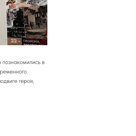
а познакомились в
временного
одвиге героя,