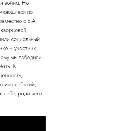
я война. Но
бучающиеся по
вместно с Б.А.
Скворцовой,
вили социальный
нко – участник
чему мы победили,
Мать. К
ценность,
тника событий,
ь себе, ради чего