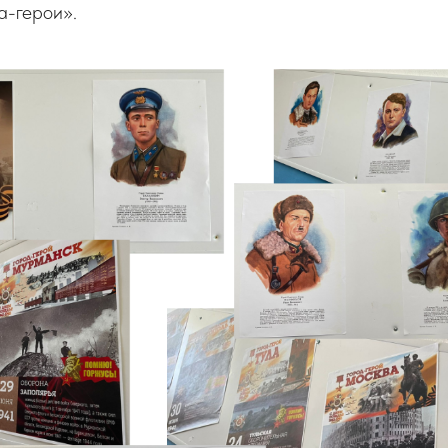
а-герои».