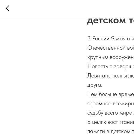
Радость с
детском 
В России 9 мая о
Отечественной вой
крупным вооружен
Новость о заверше
Левитана толпы лю
друга.
Чем больше времен
огромное всемирн
судьбу всего мира
В целях воспитани
памяти в детском