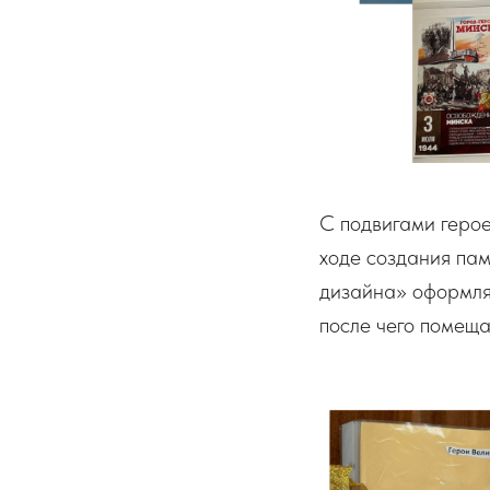
С подвигами герое
ходе создания па
дизайна» оформля
после чего помещал