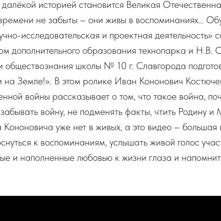
 далёкой историей становится Великая Отечественна
 времени не забыты – они живы в воспоминаниях… О
но-исследовательская и проектная деятельность» со
гом дополнительного образования технопарка и Н.В. 
и обществознания школы № 10 г. Славгорода подгото
 на Земле!». В этом ролике Иван Кононович Костюче
нной войны рассказывает о том, что такое война, по
 забывать войну, не подменять факты, чтить Родину и 
Кононовича уже нет в живых, а это видео – большая 
нуться к воспоминаниям, услышать живой голос учас
лые и наполненные любовью к жизни глаза и напомнит