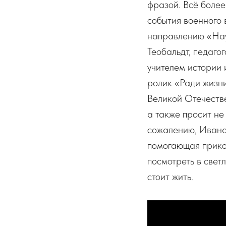
фразой. Всё более
события военного
направлению «Науч
Теобальдт, педаго
учителем истории 
ролик «Ради жизни
Великой Отечестве
а также просит не
сожалению, Ивана 
помогающая прикос
посмотреть в свет
стоит жить.