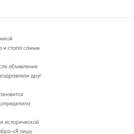
Победы в
ликой
а и стала самым
сле объявления
поздравляли друг
тановится
допределила
ии исторической
обра «Я пишу