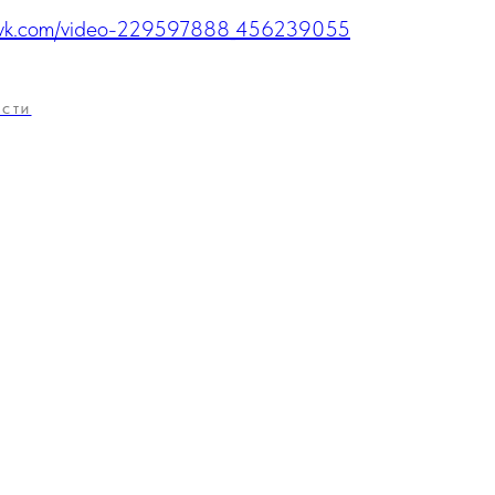
//vk.com/video-229597888_456239055
ОСТИ