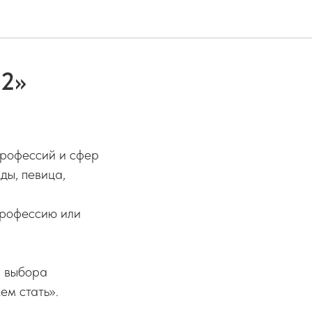
22»
профессий и сфер
ды, певица,
 профессию или
и выбора
ем стать».