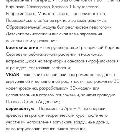
Барнаула, Славгорода, Ярового, Шипуновского,
Ребрихинского, Мамонтовского, Поспелихинского,
Первомайского районов ярким и запоминающимся.
Образовательный модуль был реализован педагогами
Детского технопарка и включал все направления
деятельности учреждения:
биотехнологии –
под руководством Григорьевой Карины
Сергеевны ребятаизучали растения и насекомых,
встречающихся на территории санатория-профилактория
«Гренада», составляли гербарий;
VR/AR
– школьники осваивали программы по созданию
виртуальной и дополненной реальности, программы по 3D
моделированию, разрабатывали 3D-модели для
использования в готовом приложении, занятия проводил
Наполов Семен Андреевич;
аэроквантум
– Пархоменко Артем Александрович
представил краткий теоретический курс, после чего
участники направления запускали воздушные дроны,
демонстрировали навыки пилотирования;