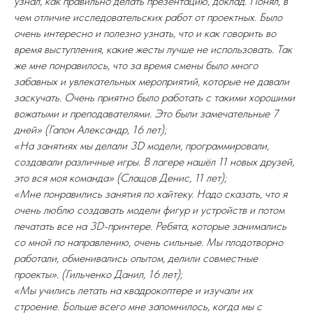
узнал, как правильно делать презентацию, доклад. Понял, в
чем отличие исследовательских работ от проектных. Было
очень интересно и полезно узнать, что и как говорить во
время выступления, какие жесты лучше не использовать. Так
же мне понравилось, что за время смены было много
забавных и увлекательных мероприятий, которые не давали
заскучать. Очень приятно было работать с такими хорошими
вожатыми и преподавателями. Это были замечательные 7
дней» (Гапон Александр, 16 лет);
«На занятиях мы делали 3D модели, программировали,
создавали различные игры. В лагере нашёл 11 новых друзей,
это вся моя команда» (Слащов Денис, 11 лет);
«Мне понравились занятия по хайтеку. Надо сказать, что я
очень люблю создавать модели фигур и устройств и потом
печатать все на 3D-принтере. Ребята, которые занимались
со мной по направлению, очень сильные. Мы плодотворно
работали, обменивались опытом, делили совместные
проекты». (Гильченко Данил, 16 лет);
«Мы учились летать на квадрокоптере и изучали их
строение. Больше всего мне запомнилось, когда мы с