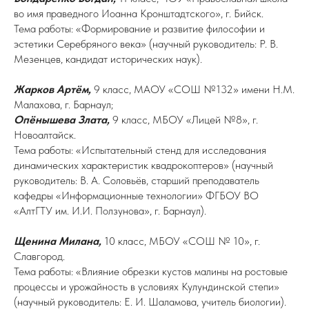
во имя праведного Иоанна Кронштадтского», г. Бийск.
Тема работы: «Формирование и развитие философии и
эстетики Серебряного века» (научный руководитель: Р. В.
Мезенцев, кандидат исторических наук).
Жарков Артём,
9 класс, МАОУ «СОШ №132» имени Н.М.
Малахова, г. Барнаул;
Опёнышева Злата,
9 класс, МБОУ «Лицей №8», г.
Новоалтайск.
Тема работы: «Испытательный стенд для исследования
динамических характеристик квадрокоптеров» (научный
руководитель: В. А. Соловьёв, старший преподаватель
кафедры «Информационные технологии» ФГБОУ ВО
«АлтГТУ им. И.И. Ползунова», г. Барнаул).
Щенина Милана,
10 класс, МБОУ «СОШ № 10», г.
Славгород.
Тема работы: «Влияние обрезки кустов малины на ростовые
процессы и урожайность в условиях Кулундинской степи»
(научный руководитель: Е. И. Шаламова, учитель биологии).