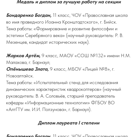
Медаль и диплом за лучшую работу на секции
Бондаренко Богдан,
11 класс, ЧОУ «Православная школа
во имя праведного Иоанна Кронштадтского», г. Бийск.
Тема работы: «Формирование и развитие философии и
эстетики Серебряного века» (научный руководитель: Р. В.
Мезенцев, кандидат исторических наук).
Жарков Артём,
9 класс, МАОУ «СОШ №132» имени Н.М.
Малахова, г. Барнаул;
Опёнышева Злата,
9 класс, МБОУ «Лицей №8», г.
Новоалтайск.
Тема работы: «Испытательный стенд для исследования
динамических характеристик квадрокоптеров» (научный
руководитель: В. А. Соловьёв, старший преподаватель
кафедры «Информационные технологии» ФГБОУ ВО
«АлтГТУ им. И.И. Ползунова», г. Барнаул).
Диплом лауреата I степени
Бондаренко Богдан,
11 класс, ЧОУ «Православная школа