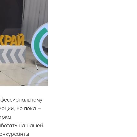
рофессиональному
оции, но пока –
парка
аботать на нашей
Конкурсанты