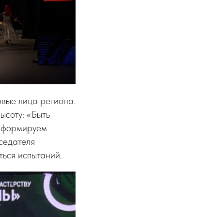
вые лица региона.
ысоту: «Быть
е формируем
седателя
ться испытаний.