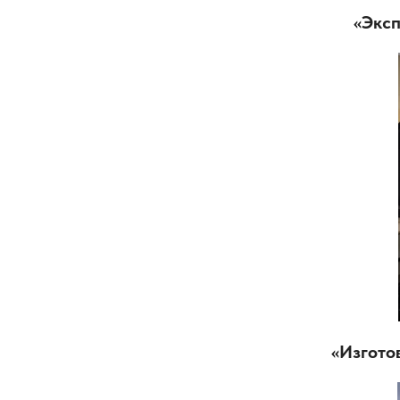
«Экс
«Изгото