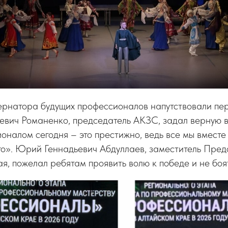
ернатора будущих профессионалов напутствовали пер
евич Романенко, председатель АКЗС, задал верную в
оналом сегодня – это престижно, ведь все мы вмест
го». Юрий Геннадьевич Абдуллаев, заместитель Пред
я, пожелал ребятам проявить волю к победе и не боя