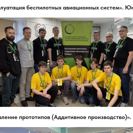
плуатация беспилотных авиационных систем». Ю
вление прототипов (Аддитивное производство)»