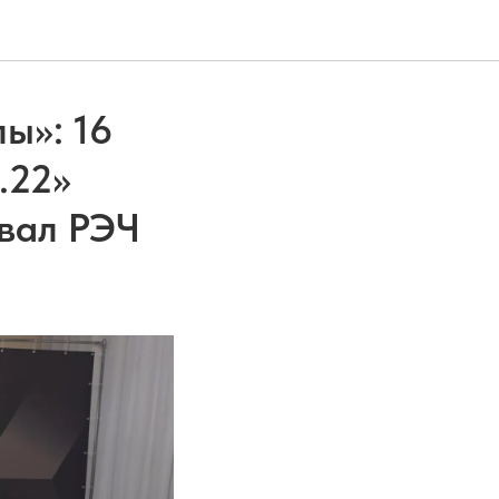
ы»: 16
.22»
овал РЭЧ