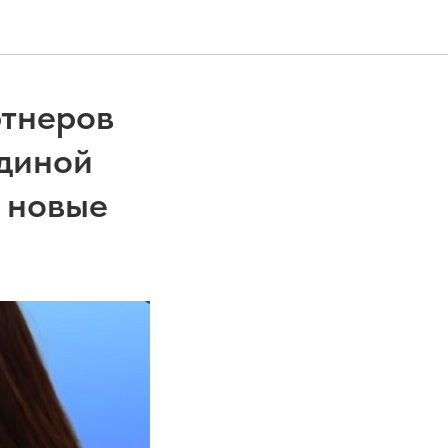
ртнеров
Единой
 новые