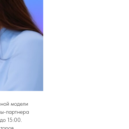
иной модели
лы-партнера
до 15:00.
торов,