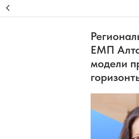
Регионал
ЕМП Алта
модели п
горизонты