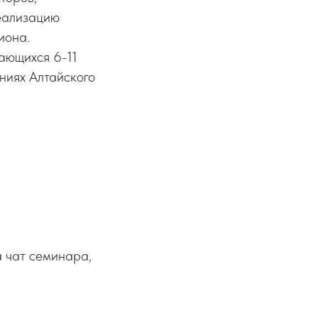
реализацию
иона.
ающихся 6-11
ниях Алтайского
а чат семинара,