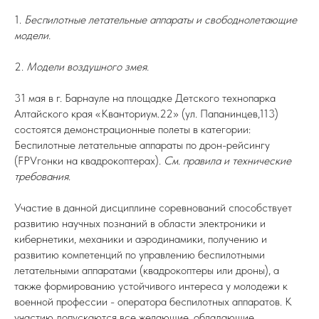
1.
Беспилотные летательные аппараты и свободнолетающие
модели.
2.
Модели воздушного змея.
31 мая в г. Барнауле на площадке Детского технопарка
Алтайского края «Кванториум.22» (ул. Папанинцев,113)
состоятся демонстрационные полеты в категории:
Беспилотные летательные аппараты по дрон-рейсингу
(FPVгонки на квадрокоптерах).
См. правила и технические
требования
.
Участие в данной дисциплине соревнований способствует
развитию научных познаний в области электроники и
кибернетики, механики и аэродинамики, получению и
развитию компетенций по управлению беспилотными
летательными аппаратами (квадрокоптеры или дроны), а
также формированию устойчивого интереса у молодежи к
военной профессии - оператора беспилотных аппаратов. К
участию допускаются все желающие, обладающие