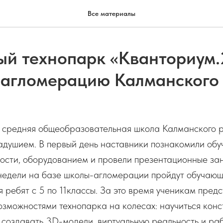
Все материалы
й технопарк «Кванториум.
 агломерацию Калманского
средняя общеобразовательная школа Калманского р
радушием. В первый день наставники познакомили об
ости, оборудованием и провели презентационные зан
недели на базе школы-агломерации пройдут обучающ
 ребят с 5 по 11классы. За это время ученикам предс
озможностями технопарка на колесах: научиться конс
 создавать 3D-модели, виртуальную реальность и ра