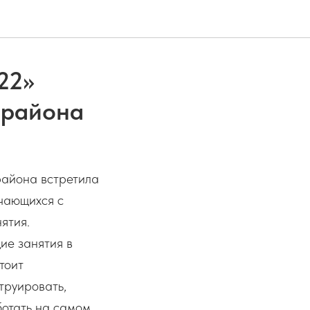
22»
 района
айона встретила
учающихся с
ятия.
ие занятия в
тоит
труировать,
ботать на самом