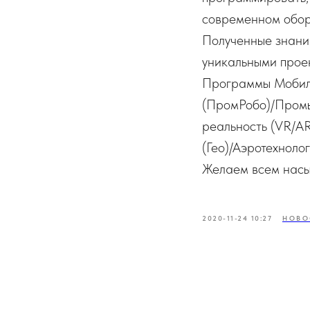
современном обор
Полученные знания
уникальными прое
Программы Мобиль
(ПромРобо)/Промы
реальность (VR/А
(Гео)/Аэротехноло
Желаем всем насыщ
2020-11-24 10:27
НОВО