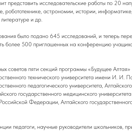
ит представить исследовательские работы по 20 на
е, робототехнике, астрономии, истории, информатике,
 литературе и др.
ования было подано 645 исследований, и теперь пер
ить более 500 приглашенных на конференцию учащихс
ных советов пяти секций программы «Будущее Алтая»
рственного технического университета имени И. И. П
рственного педагогического университета, Алтайског
айского государственного медицинского университет
Российской Федерации, Алтайского государственног
ции педагоги, научные руководители школьников, при