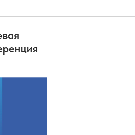
евая
еренция