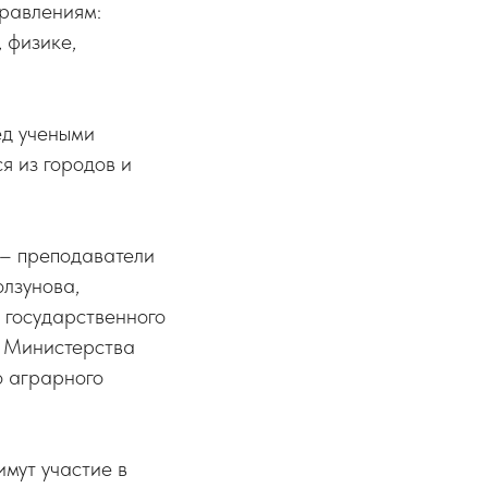
правлениям:
 физике,
ед учеными
я из городов и
 – преподаватели
олзунова,
о государственного
а Министерства
о аграрного
мут участие в