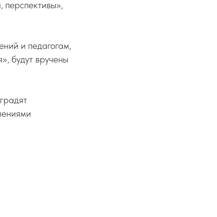
, перспективы»,
ний и педагогам,
», будут вручены
аградят
лениями