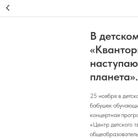
В детско
«Квантор
наступаю
планета».
25 ноября в детск
бабушек обучающи
концертная прогр
«Центр детского 
общеобразовательн