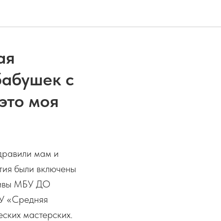
ая
бабушек с
это моя
здравили мам и
тия были включены
тивы МБУ ДО
ОУ «Средняя
еских мастерских.