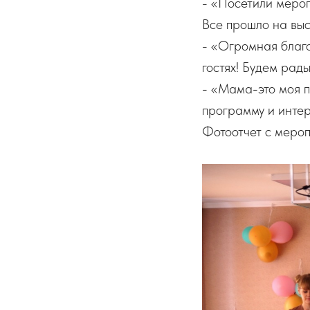
- «Посетили меро
Все прошло на выс
- «Огромная благо
гостях! Будем рад
- «Мама-это моя п
программу и инте
Фотоотчет с меро