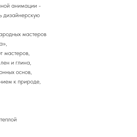
чной анимации -
ть дизайнерскую
ародных мастеров
а»,
т мастеров,
лен и глина,
онных основ,
нием к природе,
теплой