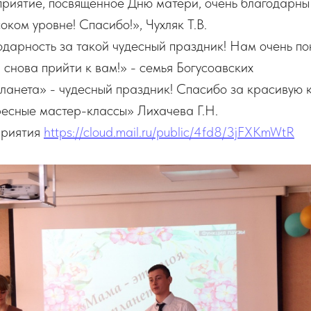
приятие, посвященное Дню матери, очень благодарны
оком уровне! Спасибо!», Чухляк Т.В.
дарность за такой чудесный праздник! Нам очень по
ы снова прийти к вам!» - семья Богусоавских
ланета» - чудесный праздник! Спасибо за красивую 
ресные мастер-классы» Лихачева Г.Н.
приятия
https://cloud.mail.ru/public/4fd8/3jFXKmWtR