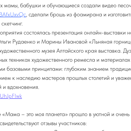
х мамы, бабушки и обучающиеся создали видео песо
3PBAfxUxvQc
, сделали брошь из фоамирана и изготови
 скетчинг.
иятия состоялась презентация онлайн-выставки н
Ольги Рудаенко и Марины Ивановой «Льняная горниц
художественного музея Алтайского края выставка. Дуэ
ых техниках художественного ремесла и материалах 
ми базовыми принципами: глубоким знанием традици
ием к наследию мастеров прошлых столетий и уваже
й и вдохновения.
-fUhJpFIwk
ма – это моя планета» прошло в уютной и очень 
 свидетельствуют отзывы участников: