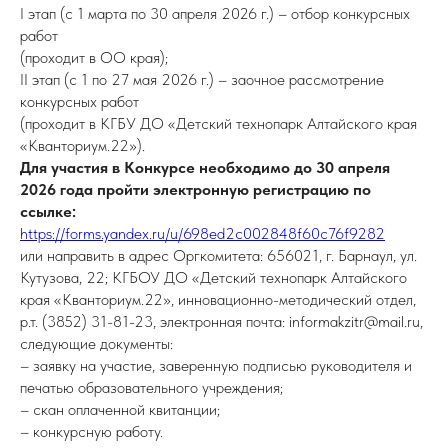
I этап (с 1 марта по 30 апреля 2026 г.) – отбор конкурсных
работ
(проходит в ОО края);
II этап (с 1 по 27 мая 2026 г.) – заочное рассмотрение
конкурсных работ
(проходит в КГБУ ДО «Детский технопарк Алтайского края
«Кванториум.22»).
Для участия в Конкурсе необходимо до 30 апреля
2026 года пройти электронную регистрацию по
ссылке:
https://forms.yandex.ru/u/698ed2c002848f60c76f9282
или направить в адрес Оргкомитета: 656021, г. Барнаул, ул.
Кутузова, 22; КГБОУ ДО «Детский технопарк Алтайского
края «Кванториум.22», инновационно-методический отдел,
р.т. (3852) 31-81-23, электронная почта: informakzitr@mail.ru,
следующие документы:
– заявку на участие, заверенную подписью руководителя и
печатью образовательного учреждения;
– скан оплаченной квитанции;
– конкурсную работу.