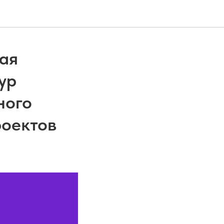
рая
ур
ного
роектов