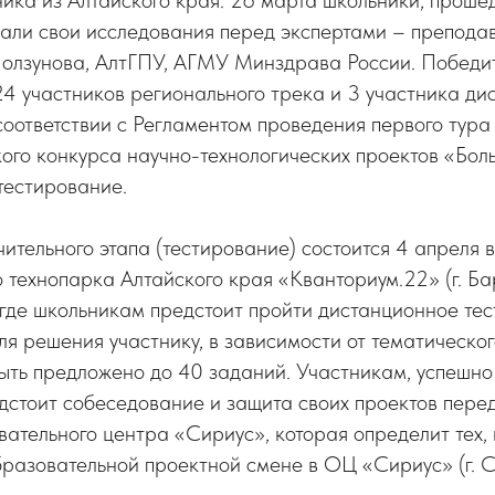
али свои исследования перед экспертами – преподав
 Ползунова, АлтГПУ, АГМУ Минздрава России. Победи
4 участников регионального трека и 3 участника ди
 соответствии с Регламентом проведения первого тура
ого конкурса научно-технологических проектов «Бол
тестирование.
ительного этапа (тестирование) состоится 4 апреля в
 технопарка Алтайского края «Кванториум.22» (г. Бар
 где школьникам предстоит пройти дистанционное тес
ля решения участнику, в зависимости от тематическо
быть предложено до 40 заданий. Участникам, успешн
дстоит собеседование и защита своих проектов пере
ательного центра «Сириус», которая определит тех, 
бразовательной проектной смене в ОЦ «Сириус» (г. 