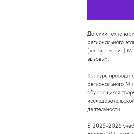
Детский технопарк
регионального эта
(тестирование) М
вызовы».
Конкурс проводит
регионального Мин
обучающихся творч
исследовательской
деятельности.
В 2025-2026 учебн
подали 103 школьн