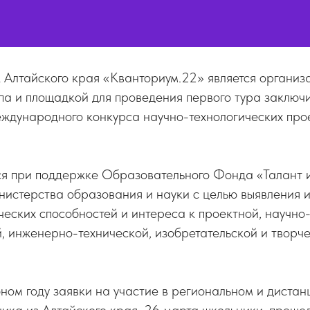
 Алтайского края «Кванториум.22» является организ
па и площадкой для проведения первого тура заключи
еждународного конкурса научно-технологических про
ся при поддержке Образовательного Фонда «Талант и
истерства образования и науки с целью выявления и
еских способностей и интереса к проектной, научно
, инженерно-технической, изобретательской и творч
ом году заявки на участие в региональном и диста
ика из Алтайского края. 26 марта школьники, прош