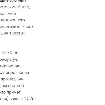
ателями АлтГУ,
телями и
станционного
 заключительного
ьшие вызовы»,
 13.30 на
наул, ул.
тирование, в
го направления
о прошедшим
д экспертной
кто примет
Сочи) в июле 2026