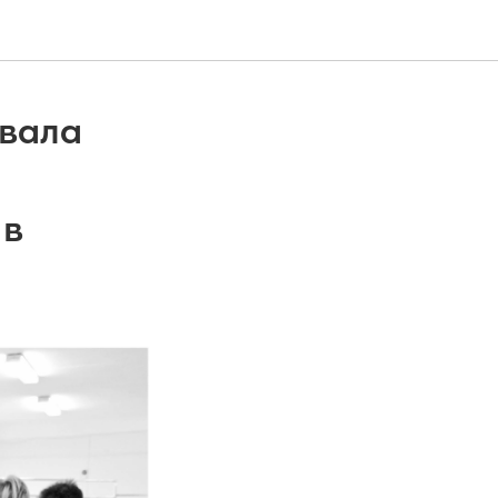
овала
 в