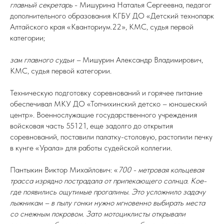
главный секретарь
- Мишурина Наталья Сергеевна, педагог
дополнительного образования КГБУ ДО «Детский технопарк
Алтайского края «Кванториум.22», КМС, судья первой
категории;
зам главного судьи –
Мишурин Александр Владимирович,
КМС, судья первой категории.
Техническую подготовку соревнований и горячее питание
обеспечивал МКУ ДО «Топчихинский детско – юношеский
центр». Военнослужащие государственного учреждения
войсковая часть 55121, еще задолго до открытия
соревнований, поставили палатку-столовую, растопили печку
в кунге «Урала» для работы судейской коллегии.
Пантыкин Виктор Михайлович: «
700 - метровая кольцевая
трасса изрядно пострадала от припекающего солнца. Кое-
где появились ощутимые прогалины. Это усложнило задачу
лыжникам – в пылу гонки нужно мгновенно выбирать места
со снежным покровом. Зато мотоциклисты открывали