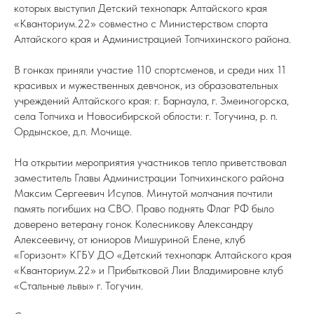
которых выступил Детский технопарк Алтайского края
«Кванториум.22» совместно с Министерством спорта
Алтайского края и Администрацией Топчихинского района.
В гонках приняли участие 110 спортсменов, и среди них 11
красивых и мужественных девчонок, из образовательных
учреждений Алтайского края: г. Барнаула, г. Змеиногорска,
села Топчиха и Новосибирской облости: г. Тогучина, р. п.
Ордынское, д.п. Мочище.
На открытии мероприятия участников тепло приветствовал
заместитель Главы Администрации Топчихинского района
Максим Сергеевич Исупов. Минутой молчания почтили
память погибших на СВО. Право поднять Флаг РФ было
доверено ветерану гонок Колесникову Александру
Алексеевичу, от юниоров Мишуриной Елене, клуб
«Горизонт» КГБУ ДО «Детский технопарк Алтайского края
«Кванториум.22» и Прибытковой Лии Владимировне клуб
«Стальные львы» г. Тогучин.