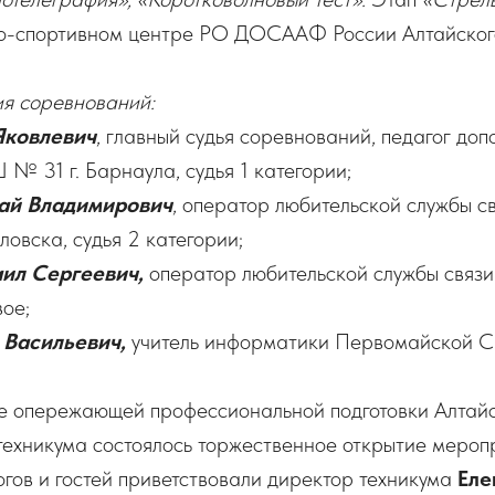
о-спортивном центре РО ДОСААФ России Алтайского
ия соревнований:
Яковлевич
, главный судья соревнований, педагог доп
 31 г. Барнаула, судья 1 категории;
ай Владимирович
, оператор любительской службы с
овска, судья 2 категории;
ил Сергеевич,
оператор любительской службы связи
ое;
 Васильевич,
учитель информатики Первомайской 
е опережающей профессиональной подготовки Алтайс
техникума состоялось торжественное открытие мероп
огов и гостей приветствовали директор техникума
Еле