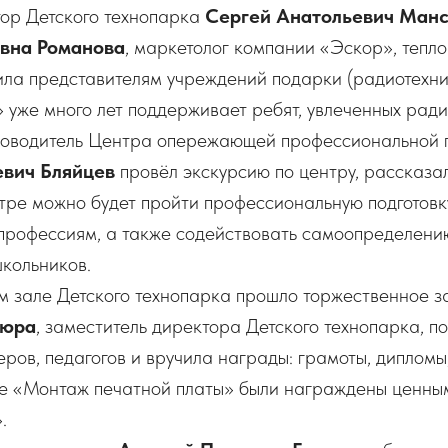
тор Детского технопарка
Сергей Анатольевич Ман
овна Романова
, маркетолог компании «Эскор», тепл
ила представителям учреждений подарки (радиотехни
уже много лет поддерживает ребят, увлеченных ради
ководитель Центра опережающей профессиональной 
евич Бляйцев
провёл экскурсию по центру, рассказал
тре можно будет пройти профессиональную подготовку
профессиям, а также содействовать самоопределени
кольников.
м зале Детского технопарка прошло торжественное з
зюра
, заместитель директора Детского технопарка, п
еров, педагогов и вручила награды: грамоты, дипломы,
пе «Монтаж печатной платы» были награждены ценны
.