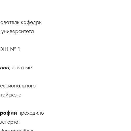
одаватель кафедры
 университета
 СОШ № 1
вна
, опытные
ессионального
тайского
графии
проходило
оспорта:
ьба»
прошёл в