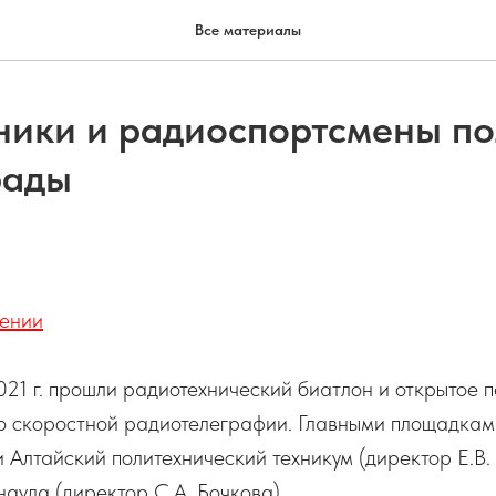
Все материалы
ники и радиоспортсмены п
рады
ении
021 г. прошли радиотехнический биатлон и открытое 
по скоростной радиотелеграфии. Главными площадкам
 Алтайский политехнический техникум (директор Е.В.
аула (директор С.А. Бочкова).