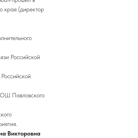
 края (директор
олнительного
вязи Российской
 Российской
СОШ Павловского
кого
риятия.
на Викторовна