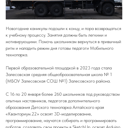
Новогодние каникулы подошли к концу, и пора возвращаться
к учебному процессу. Занятия должны быть легкими и
мотивирующими. Помочь школьникам вернуться в привычный
ритм и наладить режим дня готовы педагоги Мобильного
технопарка.
Первой образовательной площадкой в 2023 года стала
Залесовская средняя общеобразовательная школа № 1
(МБОУ Залесовская СОШ №1) Залесовского района.
С 16 по 20 января более 260 школьников под руководством
опытных наставников, педагогов дополнительного
образования Детского технопарка Алтайского края
«Кванториум.22» освоят 3D-моделирование,
программирование, научатся собирать и программировать
роботов, создавать свои проекты в SketchUp, освоят Arduino,