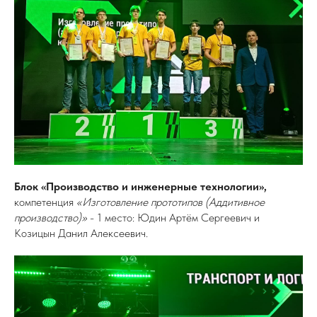
Блок «Производство и инженерные технологии»,
компетенция
«Изготовление прототипов (Аддитивное
производство)»
- 1 место: Юдин Артём Сергеевич и
Козицын Данил Алексеевич.