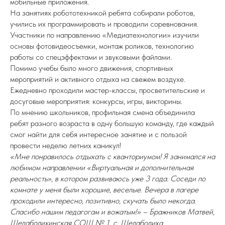
мобильные приложения.
На занятиях робототехникой ребята собирали роботов,
учились их программировать и проводили соревнования.
Участники по направлению «Медиатехнологии» изучили
основы фотовидеосъемки, монтаж роликов, технологию
работы со спецэффектами и звуковыми файлами.
Помимо учебы было много движения, спортивных
мероприятий и активного отдыха на свежем воздухе.
Ежедневно проходили мастер-классы, просветительские и
досуговые мероприятия: конкурсы, игры, викторины.
По мнению школьников, профильная смена объединила
ребят разного возраста в одну большую команду, где каждый
смог найти для себя интересное занятие и с пользой
провести неделю летних каникул!
«Мне понравилось отдыхать с кванториумом! Я занимался на
любимом направлении «Виртуальная и дополнительная
реальность», в котором развиваюсь уже 3 года. Соседи по
комнате у меня были хорошие, веселые. Вечера в лагере
проходили интересно, позитивно, скучать было некогда.
Спасибо нашим педагогам и вожатым!» – Бражников Матвей,
Шелаболихинская СОШ № 1, с. Шелаболиха.