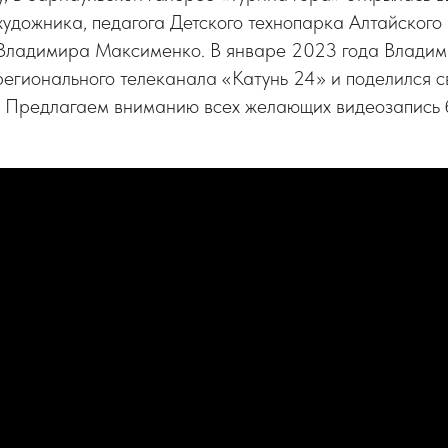
удожника, педагога Детского технопарка Алтайского
Владимира Максименко. В январе 2023 года Владим
регионального телеканала «Катунь 24» и поделился
а. Предлагаем вниманию всех желающих видеозапись 