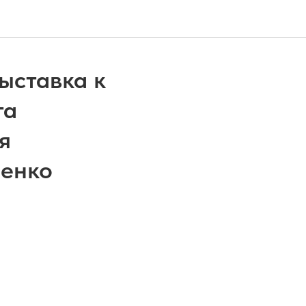
ыставка к
га
я
менко