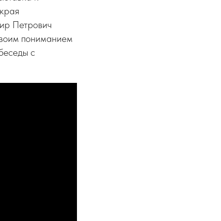
 края
ир Петрович
 своим пониманием
беседы с