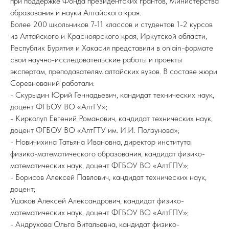
при поддержке Фонда президентских грантов, Министерства
образования и науки Алтайского края.
Более 200 школьников 7-11 классов и студентов 1-2 курсов
из Алтайского и Красноярского края, Иркутской области,
Республик Бурятия и Хакасия представили в onlain-формате
свои научно-исследовательские работы и проекты
экспертам, преподавателям алтайских вузов. В составе жюри
Соревнований работали:
- Скурыдин Юрий Геннадьевич, кандидат технических наук,
доцент ФГБОУ ВО «АлтГУ»;
- Кирколуп Евгений Романович, кандидат технических наук,
доцент ФГБОУ ВО «АлтГТУ им. И.И. Ползунова»;
- Новичихина Татьяна Ивановна, директор института
физико-математического образования, кандидат физико-
математических наук, доцент ФГБОУ ВО «АлтГПУ»;
- Борисов Алексей Павлович, кандидат технических наук,
доцент;
Ушаков Алексей Александрович, кандидат физико-
математических наук, доцент ФГБОУ ВО «АлтГПУ»;
- Андрухова Ольга Витальевна, кандидат физико-