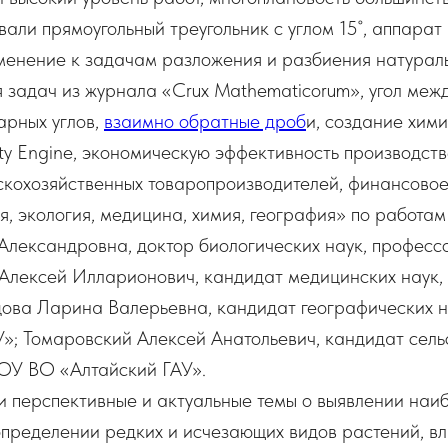
али прямоугольный треугольник с углом 15˚, аппарат
менение к задачам разложения и разбиения натураль
 задач из журнала «Crux Mathematicorum», угол меж
арных углов,
взаимно обратные дроб
и, создание хим
ty Engine, экономическую эффективность производст
ьскохозяйственных товаропроизводителей, финансово
я, экология, медицина, химия, география» по работам
 Александровна, доктор биологических наук, профе
 Алексей Илларионович, кандидат медицинских наук
ова Ларина Валерьевна, кандидат географических н
; Томаровский Алексей Анатольевич, кандидат сель
ОУ ВО «Алтайский ГАУ».
и перспективные и актуальные темы о выявлении наи
определении редких и исчезающих видов растений, в