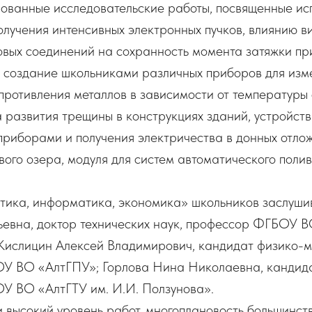
ованные исследовательские работы, посвященные ис
олучения интенсивных электронных пучков, влиянию 
вых соединений на сохранность момента затяжки при
и создание школьниками различных приборов для из
опротивления металлов в зависимости от температур
 развития трещины в конструкциях зданий, устройст
приборами и получения электричества в донных отло
вого озера, модуля для систем автоматического поли
тика, информатика, экономика» школьников заслуши
евна, доктор технических наук, профессор ФГБОУ В
 Кислицин Алексей Владимирович, кандидат физико-
ОУ ВО «АлтГПУ»; Горлова Нина Николаевна, кандида
ОУ ВО «АлтГТУ им. И.И. Ползунова».
 высокий уровень работ, многоплановость большинст