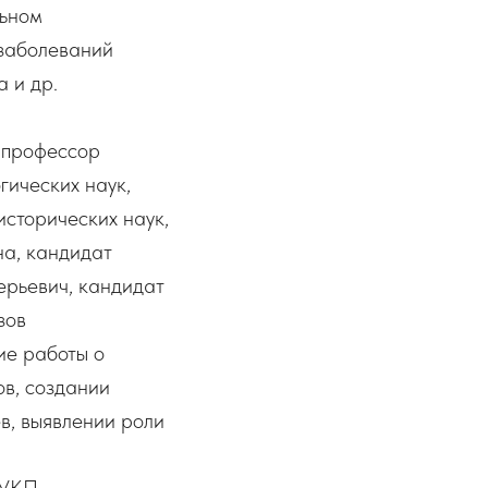
льном
 заболеваний
 и др.
 профессор
ических наук,
сторических наук,
а, кандидат
ерьевич, кандидат
зов
ие работы о
ов, создании
в, выявлении роли