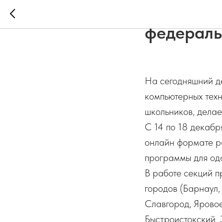
Юные исс
федераль
На сегодняшний д
компьютерных техн
школьников, делае
С 14 по 18 декабр
онлайн формате ра
программы для од
В работе секций п
городов (Барнаул,
Славгород, Яровое
Быстроистокский, 