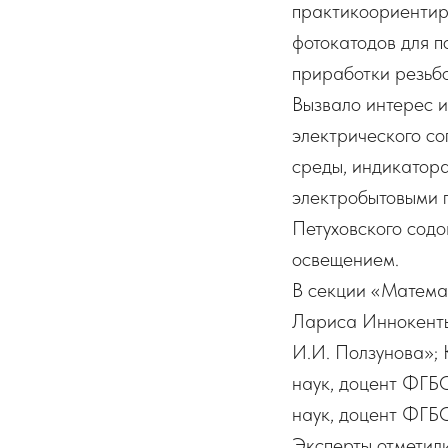
практикоориентир
фотокатодов для п
приработки резьбо
Вызвало интерес 
электрического с
среды, индикатора
электробытовыми 
Петуховского содо
освещением.
В секции «Матема
Лариса Иннокенть
И.И. Ползунова»;
наук, доцент ФГБ
наук, доцент ФГБ
Эксперты отметили