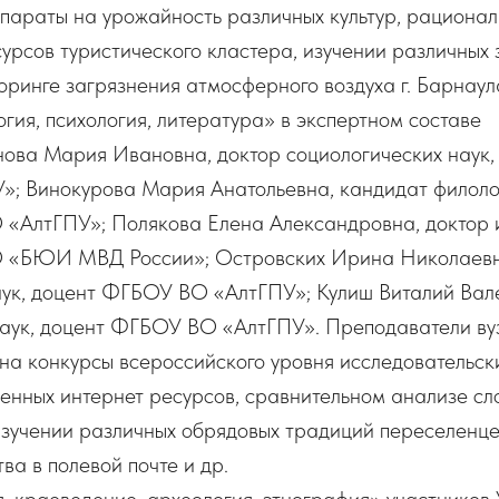
епараты на урожайность различных культур, рациона
урсов туристического кластера, изучении различных
оринге загрязнения атмосферного воздуха г. Барнаула
гия, психология, литература» в экспертном составе
нова Мария Ивановна, доктор социологических наук,
; Винокурова Мария Анатольевна, кандидат филолог
«АлтГПУ»; Полякова Елена Александровна, доктор и
 «БЮИ МВД России»; Островских Ирина Николаевн
аук, доцент ФГБОУ ВО «АлтГПУ»; Кулиш Виталий Вал
наук, доцент ФГБОУ ВО «АлтГПУ». Преподаватели ву
на конкурсы всероссийского уровня исследовательск
нных интернет ресурсов, сравнительном анализе сл
изучении различных обрядовых традиций переселенце
ва в полевой почте и др.