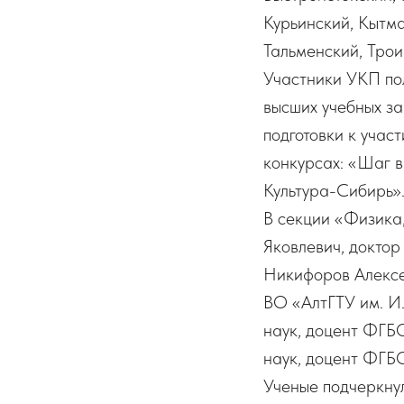
Курьинский, Кытма
Тальменский, Тро
Участники УКП пол
высших учебных за
подготовки к учас
конкурсах: «Шаг в
Культура-Сибирь»
В секции «Физика,
Яковлевич, доктор
Никифоров Алексе
ВО «АлтГТУ им. И
наук, доцент ФГБ
наук, доцент ФГБ
Ученые подчеркнул