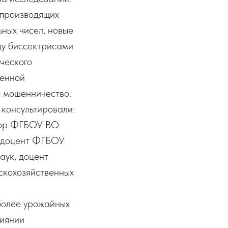
 производящих
ных чисел, новые
ду биссектрисами
ического
венной
е мошенничество.
 консультировали:
ссор ФГБОУ ВО
, доцент ФГБОУ
аук, доцент
скохозяйственных
более урожайных
лиянии