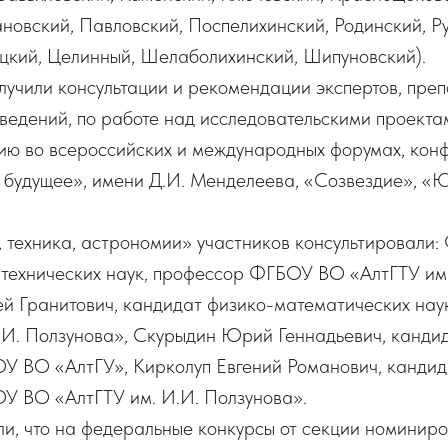
новский, Павловский, Поспелихинский, Родинский, Р
ицкий, Целинный, Шелаболихинский, Шипуновский).
учили консультации и рекомендации экспертов, преп
ведений, по работе над исследовательскими проекта
тию во всероссийских и международных форумах, кон
 будущее», имени Д.И. Менделеева, «Созвездие», «Ю
.
 техника, астрономии» участников консультировали:
 технических наук, профессор ФГБОУ ВО «АлтГТУ им.
й Гранитович, кандидат физико-математических нау
.И. Ползунова», Скурыдин Юрий Геннадьевич, кандид
ОУ ВО «АлтГУ», Кирколуп Евгений Романович, кандид
ОУ ВО «АлтГТУ им. И.И. Ползунова».
и, что на федеральные конкурсы от секции номинир