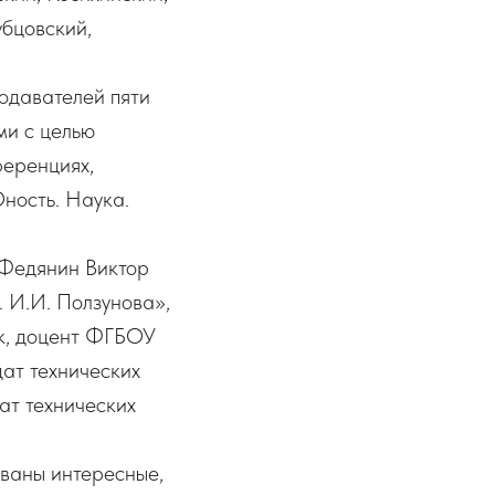
убцовский,
одавателей пяти
ми с целью
ференциях,
ность. Наука.
 Федянин Виктор
 И.И. Ползунова»,
к, доцент ФГБОУ
ат технических
ат технических
ованы интересные,