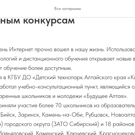
ледователи готовятся к
Все материалы
ным конкурсам
ень Интернет прочно вошел в нашу жизнь. Использов
ологий и дистанционного обучения открывает новые 
т обучение более доступным.
я в КГБУ ДО «Детский технопарк Алтайского края «К
ботал учебно-консультационный пункт, являющийся о
аренных школьников и молодежи «Будущее Алтая».
риняли участие более 70 школьников из образовател
 Бийск, Заринск, Камень-на-Оби, Рубцовск, Новоалта
) городского округа (ЗАТО Сибирский) и 18 районов 
Завьяловский, Каменский, Ключевский, Краснощековс