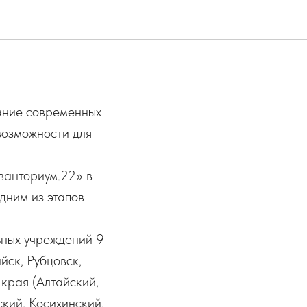
ание современных
возможности для
ванториум.22» в
дним из этапов
ьных учреждений 9
йск, Рубцовск,
края (Алтайский,
кий, Косихинский,