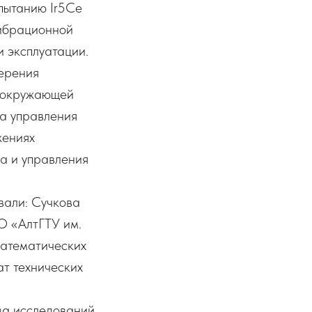
пытанию Ir5Ce
вибрационной
 эксплуатации.
мерения
ы окружающей
ва управления
жениях
ва и управления
вали: Сучкова
О «АлтГТУ им.
математических
т технических
ва исследований.