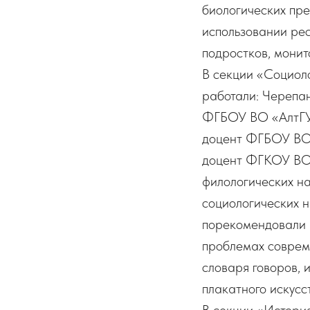
биологических пр
использовании рес
подростков, монит
В секции «Социоло
работали: Черепа
ФГБОУ ВО «АлтГУ»
доцент ФГБОУ ВО 
доцент ФГКОУ ВО
филологических н
социологических 
порекомендовали 
проблемах совреме
словаря говоров, 
плакатного искусст